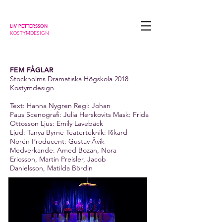
LIV PETTERSSON
KOSTYMDESIGN
FEM FÅGLAR
Stockholms Dramatiska Högskola 2018
Kostymdesign
Text: Hanna Nygren
Regi: Johan
Paus
Scenografi: Julia Herskovits
Mask: Frida
Ottosson
Ljus: Emily Lavebäck
Ljud: Tanya Byrne
Teaterteknik: Rikard
Norén
Producent: Gustav Åvik
Medverkande:
Amed Bozan,
Nora
Ericsson,
Martin Preisler,
Jacob
Danielsson,
Matilda Bördin