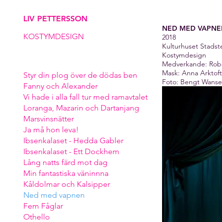
LIV PETTERSSON
NED MED VAPNE
KOSTYMDESIGN
2018
Kulturhuset Stadste
Kostymdesign
Medverkande: Rob
Mask: Anna Arktof
Styr din plog över de dödas ben
Foto: Bengt Wansel
Fanny och Alexander
Vi hade i alla fall tur med ramavtalet
Loranga, Mazarin och Dartanjang
Marsvinsnätter
Ja må hon leva!
Ibsenkalaset - Hedda Gabler
Ibsenkalaset - Ett Dockhem
Lång natts färd mot dag
Min fantastiska väninnna
Kåldolmar och Kalsipper
Ned med vapnen
Fem Fåglar
Othello