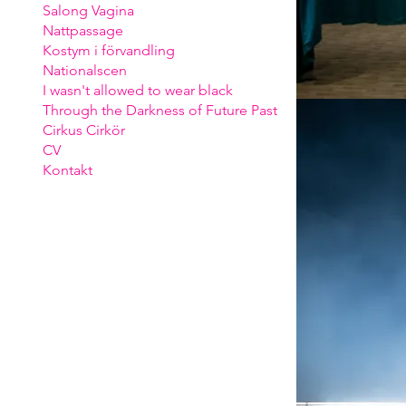
Salong Vagina
Nattpassage
Kostym i förvandling
Nationalscen
I wasn't allowed to wear black
Through the Darkness of Future Past
Cirkus Cirkör
CV
Kontakt