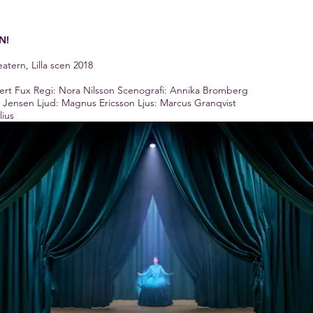
N!
atern, Lilla scen 2018
ert Fux
Regi: Nora Nilsson
Scenografi: Annika Bromberg
t Jensen
Ljud: Magnus Ericsson
Ljus: Marcus Granqvist
ius