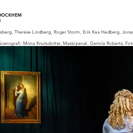
 DOCKHEM
0
erg, Therése Lindberg, Roger Storm, Erik Kaa Hedberg, Jonas 
Scenografi: Mona Knutsdotter, Mask/peruk: Gemila Roberts, Fo