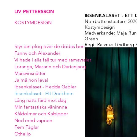
LIV PETTERSSON
IBSENKALASET - ETT
Norrbottensteatern 202
KOSTYMDESIGN
Kostymdesign
Medverkande: Maja Runeb
Green
Regi: Rasmus Lindberg 
Styr din plog över de dödas ben
Fanny och Alexander
Vi hade i alla fall tur med ramavtalet
Loranga, Mazarin och Dartanjang
Marsvinsnätter
Ja må hon leva!
Ibsenkalaset - Hedda Gabler
Ibsenkalaset - Ett Dockhem
Lång natts färd mot dag
Min fantastiska väninnna
Kåldolmar och Kalsipper
Ned med vapnen
Fem Fåglar
Othello