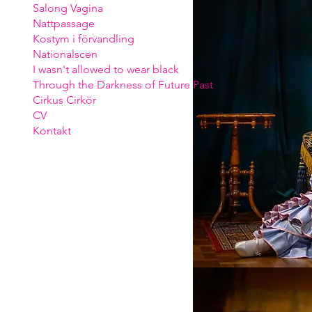
Salong Vagina
Nattpassage
Kostym i förvandling
Nationalscen
I wasn't allowed to wear black
Through the Darkness of Future Past
Cirkus Cirkör
CV
Kontakt